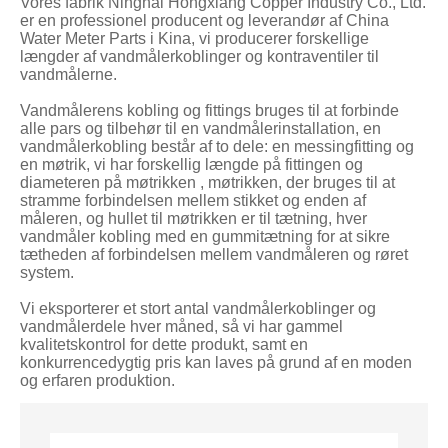
Vores fabrik Ninghai Hongxiang Copper Industry Co., Ltd.
er en professionel producent og leverandør af China
Water Meter Parts i Kina, vi producerer forskellige
længder af vandmålerkoblinger og kontraventiler til
vandmålerne.
Vandmålerens kobling og fittings bruges til at forbinde
alle pars og tilbehør til en vandmålerinstallation, en
vandmålerkobling består af to dele: en messingfitting og
en møtrik, vi har forskellig længde på fittingen og
diameteren på møtrikken , møtrikken, der bruges til at
stramme forbindelsen mellem stikket og enden af ​​
måleren, og hullet til møtrikken er til tætning, hver
vandmåler kobling med en gummitætning for at sikre
tætheden af ​​forbindelsen mellem vandmåleren og røret
system.
Vi eksporterer et stort antal vandmålerkoblinger og
vandmålerdele hver måned, så vi har gammel
kvalitetskontrol for dette produkt, samt en
konkurrencedygtig pris kan laves på grund af en moden
og erfaren produktion.