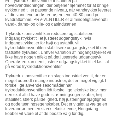
En trykreduktionsventil er installeret på
hovedvandledningen, der betjener hjemmet for at bringe
trykket ned til et passende niveau, når vandtrykket leveret
af din vandleverandør er højere end 40-80 pund pr.
kvadrattomme, PRV-VENTILER er almindeligt anvendt i
vand-, damp- og olie- og gasindustrien
Trykreduktionsventil kan reducere og stabilisere
indgangstrykket til et justeret udgangstryk, hvis
indgangstrykket er for højt og ustabilt, vil
trykreduktionsventilen stabilisere udgangstrykket til den
fastsatte trykværdi. Enhver variation af indgangstrykket vil
ikke have nogen effekt på det justerede udgangstryk.
Operatøren kan nemt justere udgangstrykket til et fast tal
på vores trykreduktionsventiler.
Trykreduktionsventil er en slags industriel ventil, der er
meget udbredt i mange industrier, det er meget vigtigt. I
forskellige anvendelsesområder har
trykreduktionsventilen lidt forskellige tekniske krav, men
den skal altid have gode strømningsegenskaber, høj
stabilitet, stærk pålidelighed, høj justeringsnøjagtighed
og gode tætningsegenskaber. Det er vigtigt at vælge en
leverandør med en stærk teknisk evne, Hongxiang
kobber vil være et af de bedste valg for dig.