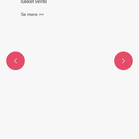


Dobbelt kontrol alsidig toiletvinkelventil
lukket ventil
Se mere >>