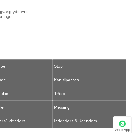
angvarig ydeevne
ubninger
type
Stop
age
Kan tilpasses
delse
Tråde
le
Messing
ørs/Udendørs
Indendørs & Udendørs
WhatsApp