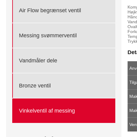
Komp
Air Flow begrænset ventil
Højk
Hånd
Vand
Ovalt
Fork
Messing svømmerventil
Temp
Tryk
Det
Vandmåler dele
Anv
Til
Bronze ventil
Mak
Vinkelventil af messing
Mak
Vent