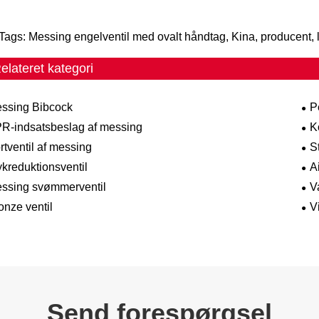
Tags: Messing engelventil med ovalt håndtag, Kina, producent, lever
elateret kategori
ssing Bibcock
P
R-indsatsbeslag af messing
K
rtventil af messing
S
ykreduktionsventil
A
ssing svømmerventil
V
onze ventil
V
Send forespørgsel