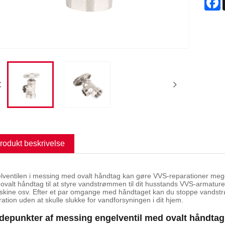
rodukt beskrivelse
lventilen i messing med ovalt håndtag kan gøre VVS-reparationer me
ovalt håndtag til at styre vandstrømmen til dit husstands VVS-armatur
skine osv. Efter et par omgange med håndtaget kan du stoppe vandstrø
ration uden at skulle slukke for vandforsyningen i dit hjem.
depunkter af messing engelventil med ovalt håndtag