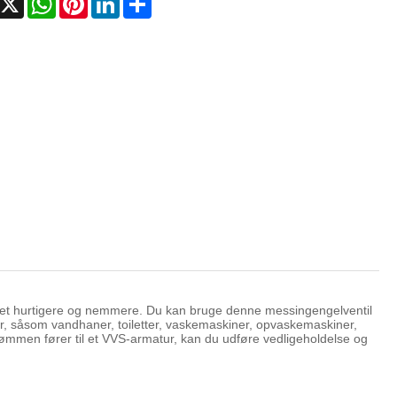
Română
get hurtigere og nemmere. Du kan bruge denne messingengelventil
er, såsom vandhaner, toiletter, vaskemaskiner, opvaskemaskiner,
mmen fører til et VVS-armatur, kan du udføre vedligeholdelse og