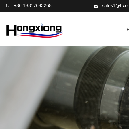
+86-18857693268
sales1@hxco