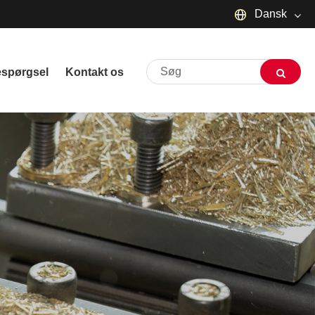
Dansk
English
espørgsel
Kontakt os
русский
Deutsch
Français
Español
العربية
שפה עברית
O'zbek
Português