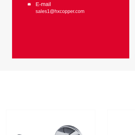
E-mail

sales1@hxcopper.com