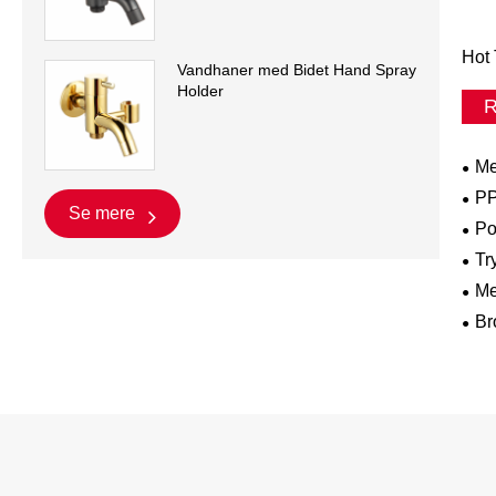
Hot 
Vandhaner med Bidet Hand Spray
Holder
R
Me
PP
Se mere
Po
Tr
Me
Br