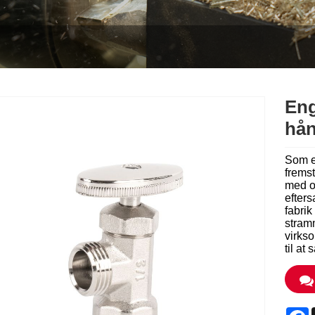
Eng
hån
Som e
fremst
med ov
efters
fabrik
stramm
virks
til at
F