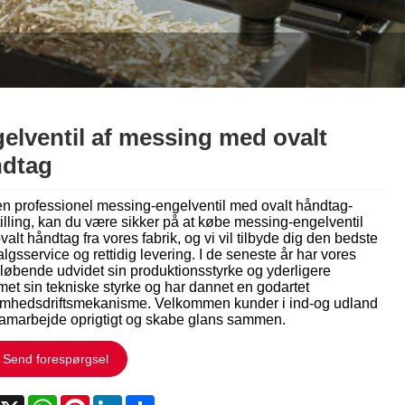
Italiano
Polski
Svenska
Dansk
elventil af messing med ovalt
dtag
हिन्दी
n professionel messing-engelventil med ovalt håndtag-
Türkçe
illing, kan du være sikker på at købe messing-engelventil
alt håndtag fra vores fabrik, og vi vil tilbyde dig den bedste
český
algsservice og rettidig levering. I de seneste år har vores
 løbende udvidet sin produktionsstyrke og yderligere
ελληνικά
et sin tekniske styrke og har dannet en godartet
omhedsdriftsmekanisme. Velkommen kunder i ind-og udland
 samarbejde oprigtigt og skabe glans sammen.
Latine
Send forespørgsel
Қазақша
acebook
X
WhatsApp
Pinterest
LinkedIn
Share