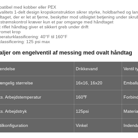
atibel med kobber eller PEX
valitets 1-delt design kropskonstruktion sikrer styrke, holdbarhed og l
taget, der er let at fjerne, beskytter mod utilsigtet betjening under skr
strømskontrol kræver kun et par omgange med håndtaget
 riflet håndtag giver et sikkert greb under drift
romet krop
eraturklassificering: 40°F til 160°F
klassificering: 125 psi max
aljer om engelventil af messing med ovalt håndtag
endelse
Drikkevand
Ventil 
gængelig størrelse
16x16, 16x20
Emball
s. Arbejdstemperatur
160℉
Forbin
s. Arbejdstryk
125psi
Materia
ilkonfiguration
Vinkel
Indend