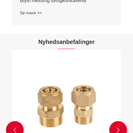
Blyfri messing svingkontraventil
Se mere >>
Nyhedsanbefalinger

