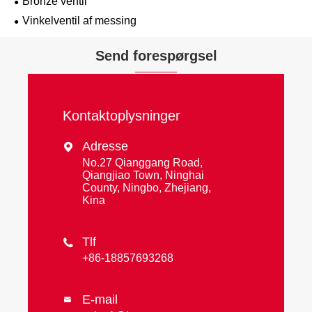
Bronze ventil
Vinkelventil af messing
Send forespørgsel
Kontaktoplysninger
Adresse

No.27 Qianggang Road,
Qiangjiao Town, Ninghai
County, Ningbo, Zhejiang,
Kina
Tlf

+86-18857693268
E-mail
