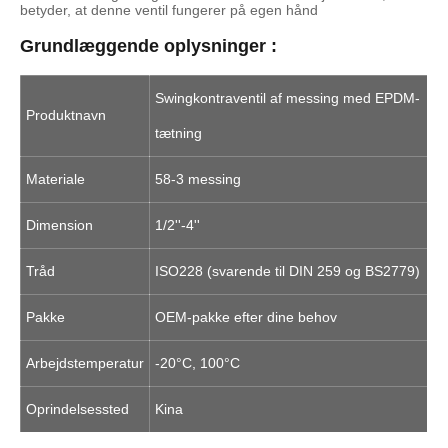
betyder, at denne ventil fungerer på egen hånd
Grundlæggende oplysninger :
Swingkontraventil af messing med EPDM-
Produktnavn
tætning
Materiale
58-3 messing
Dimension
1/2''-4''
Tråd
ISO228 (svarende til DIN 259 og BS2779)
Pakke
OEM-pakke efter dine behov
Arbejdstemperatur
-20°C, 100°C
Oprindelsessted
Kina