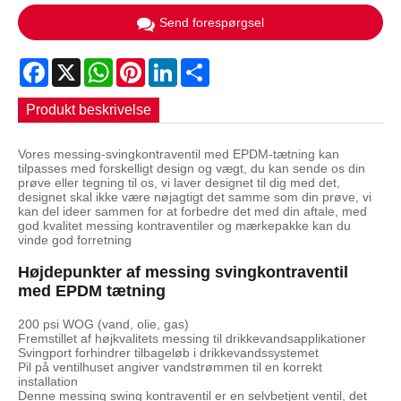
Send forespørgsel
Facebook
X
WhatsApp
Pinterest
LinkedIn
Share
Produkt beskrivelse
Vores messing-svingkontraventil med EPDM-tætning kan
tilpasses med forskelligt design og vægt, du kan sende os din
prøve eller tegning til os, vi laver designet til dig med det,
designet skal ikke være nøjagtigt det samme som din prøve, vi
kan del ideer sammen for at forbedre det med din aftale, med
god kvalitet messing kontraventiler og mærkepakke kan du
vinde god forretning
Højdepunkter af messing svingkontraventil
med EPDM tætning
200 psi WOG (vand, olie, gas)
Fremstillet af højkvalitets messing til drikkevandsapplikationer
Svingport forhindrer tilbageløb i drikkevandssystemet
Pil på ventilhuset angiver vandstrømmen til en korrekt
installation
Denne messing swing kontraventil er en selvbetjent ventil, det