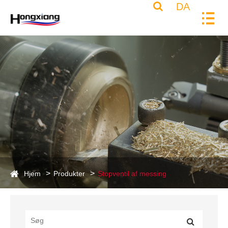
DA
Hjem
Produkter
Stopventil af messing