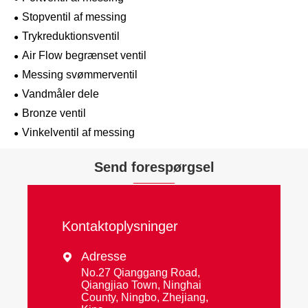
Stopventil af messing
Trykreduktionsventil
Air Flow begrænset ventil
Messing svømmerventil
Vandmåler dele
Bronze ventil
Vinkelventil af messing
Send forespørgsel
Kontaktoplysninger
Adresse

No.27 Qianggang Road,
Qiangjiao Town, Ninghai
County, Ningbo, Zhejiang,