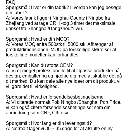
FAQ
Spørgsmål: Hvor er din fabrik? Hvordan kan jeg besøge
din fabrik?
A: Vores fabrik ligger i Ninghai County i Ningbo fra
Zhejiang ved at tage CRH -tog 3 timer det maksimale,
uanset fra Shanghai/Hangzhou/Yiwu.
Spørgsmål: Hvad er din MOQ?
A: Vores MOQ er fra 500stk til 5000 stk. Afhænger af
produktdimensionen, MOQ på forskellige størrelser af
forskellige modeller kan forhandles.
Spørgsmål: Kan du støtte OEM?
A: Vi er meget professionelle til at tilpasse produkter på
design, emballering og hjælpe dig med at skubbe det på
dit marked. Du kan dele alle nye ideer om dit produkt, vi
vil gøre det til virkelighed.
Spørgsmål: Hvad er forsendelsesbetingelserne:
A: Vi citerede normalt Fob Ningbo /Shanghai Port Price,
vi kan også citere forsendelsesbetingelser som din
anmodning som CNF, CIF osv.
Spørgsmål: Hvor lang er din leveringstid?
A: Normalt tager vi 30 ~ 35 dage for at afslutte en ny